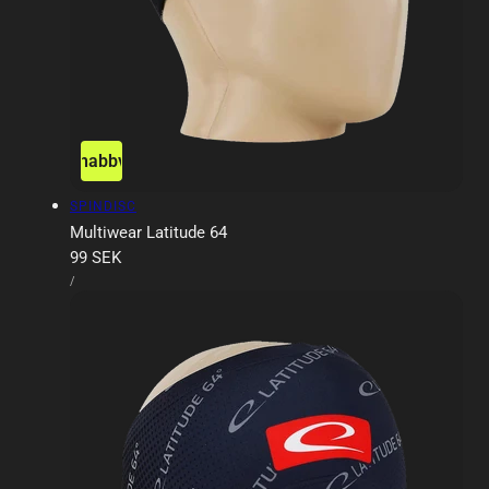
Snabbvy
Försäljare:
SPINDISC
Multiwear Latitude 64
Ordinarie
99 SEK
ENHETSPRIS
pris
PER
/