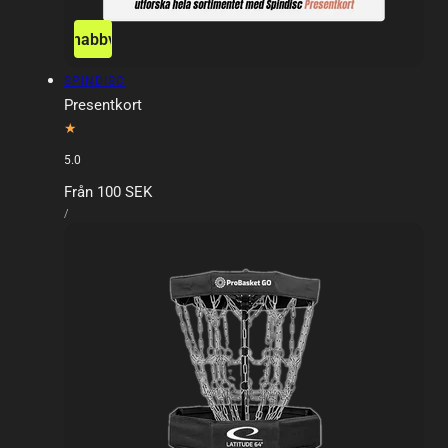
Snabbvy
Försäljare:
SPINDISC
Presentkort
5.0
Ordinarie
Från 100 SEK
ENHETSPRIS
pris
PER
/