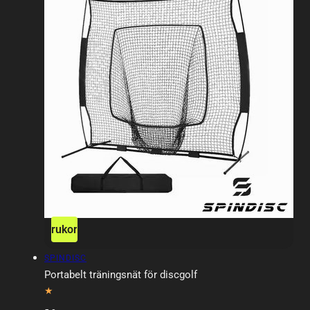
ägg till i varukorgen
Slutsåld
Försäljare:
SPINDISC
Portabelt träningsnät för discgolf