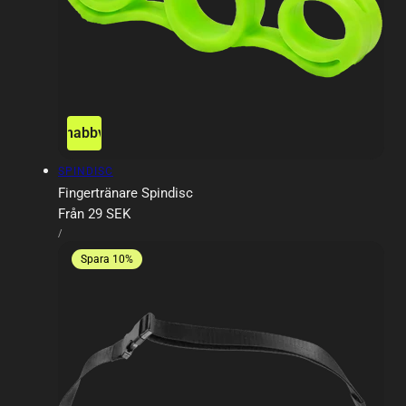
Snabbvy
Försäljare:
SPINDISC
Fingertränare Spindisc
Ordinarie
Från 29 SEK
ENHETSPRIS
pris
PER
/
Spara 10%