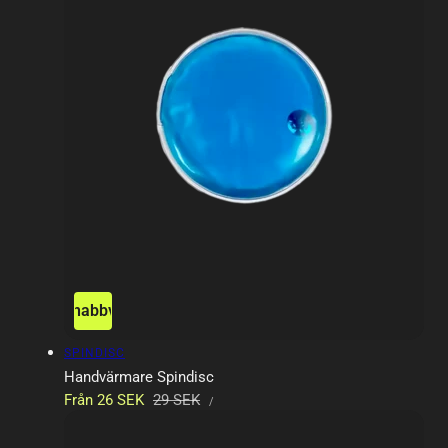
Snabbvy
Försäljare:
SPINDISC
Handvärmare Spindisc
ENHETSPRIS
Försäljningspris
Från 26 SEK
Ordinarie
29 SEK
PER
/
pris