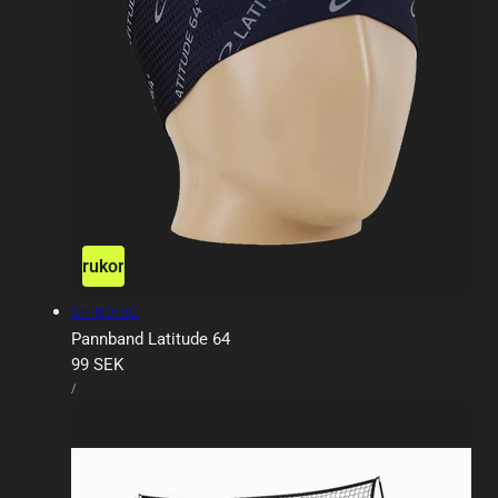
ägg till i varukorgen
Slutsåld
Försäljare:
SPINDISC
Pannband Latitude 64
Ordinarie
99 SEK
ENHETSPRIS
pris
PER
/