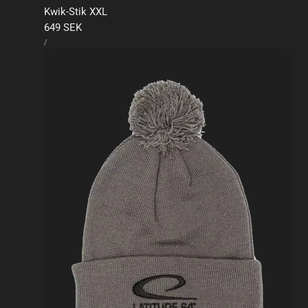
Kwik-Stik XXL
Ordinarie
649 SEK
ENHETSPRIS
pris
PER
/