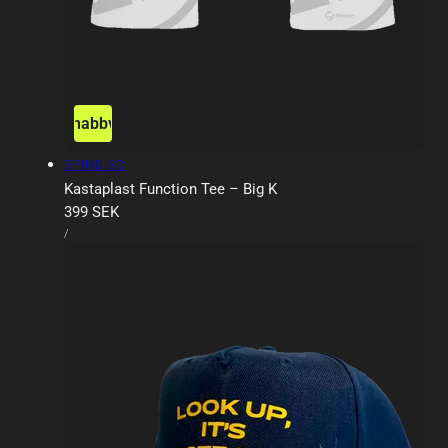
Snabbvy
Försäljare:
SPINDISC
Kastaplast Function Tee – Big K
Ordinarie
399 SEK
ENHETSPRIS
pris
PER
/