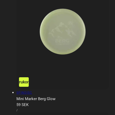
ägg till i varukorgen
Slutsåld
Försäljare:
SPINDISC
Mini Marker Berg Glow
Ordinarie
59 SEK
ENHETSPRIS
pris
PER
/