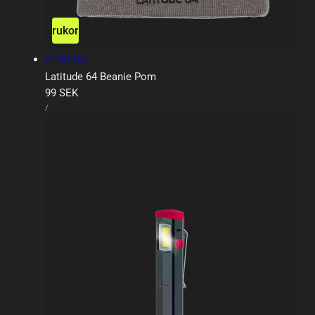
ägg till i varukorgen
Slutsåld
Försäljare:
SPINDISC
Latitude 64 Beanie Pom
Ordinarie
99 SEK
ENHETSPRIS
pris
PER
/