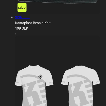
Snabbvy
Försäljare:
SPINDISC
Kastaplast Beanie Knit
Ordinarie
199 SEK
ENHETSPRIS
pris
PER
/