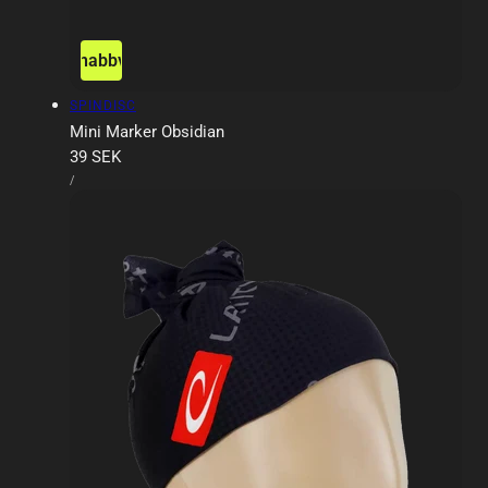
Snabbvy
Försäljare:
SPINDISC
Mini Marker Obsidian
Ordinarie
39 SEK
ENHETSPRIS
pris
PER
/