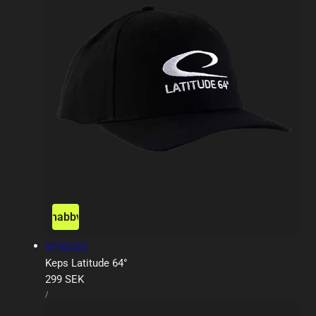
Snabbvy
Försäljare:
SPINDISC
Keps Latitude 64°
Ordinarie
299 SEK
ENHETSPRIS
pris
PER
/