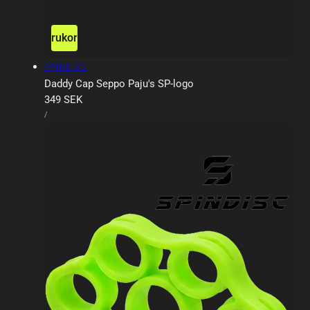
ägg till i varukorgen
Slutsåld
Försäljare:
SPINDISC
Daddy Cap Seppo Paju's SP-logo
Ordinarie
349 SEK
ENHETSPRIS
pris
PER
/