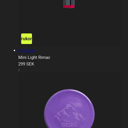
ägg till i varukorgen
Slutsåld
Försäljare:
SPINDISC
Mini Light Rimac
Ordinarie
299 SEK
ENHETSPRIS
pris
PER
/