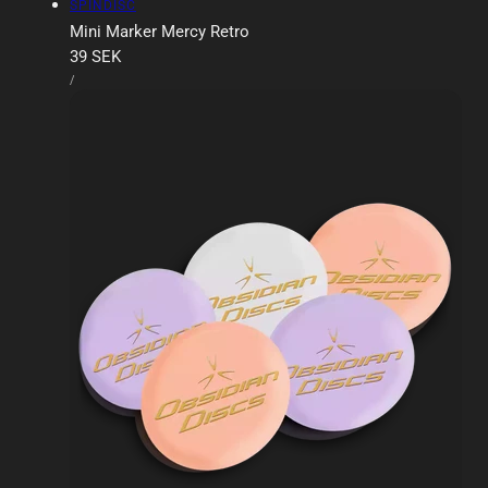
Försäljare:
SPINDISC
Mini Marker Mercy Retro
Ordinarie
39 SEK
ENHETSPRIS
pris
PER
/