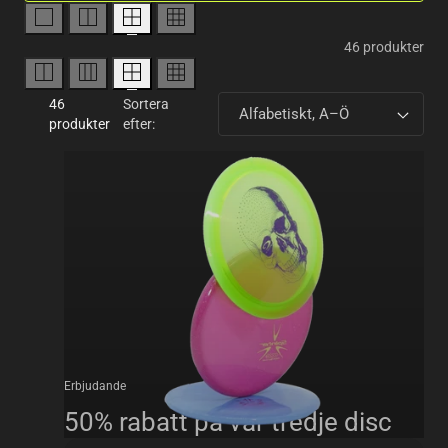
46 produkter
46
Sortera
produkter
efter:
Erbjudande
50% rabatt på var tredje disc