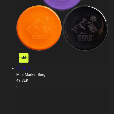
Snabbvy
Försäljare:
SPINDISC
Mini Marker Berg
Ordinarie
49 SEK
ENHETSPRIS
pris
PER
/