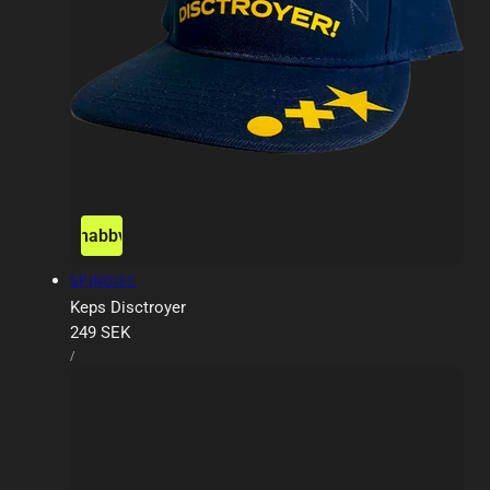
Snabbvy
Försäljare:
SPINDISC
Keps Disctroyer
Ordinarie
249 SEK
ENHETSPRIS
pris
PER
/