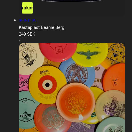
ägg till i varukorgen
Slutsåld
Försäljare:
SPINDISC
Kastaplast Beanie Berg
Ordinarie
249 SEK
ENHETSPRIS
pris
PER
/