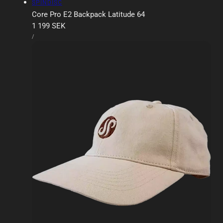
Försäljare:
SPINDISC
Core Pro E2 Backpack Latitude 64
Ordinarie
1 199 SEK
ENHETSPRIS
pris
PER
/