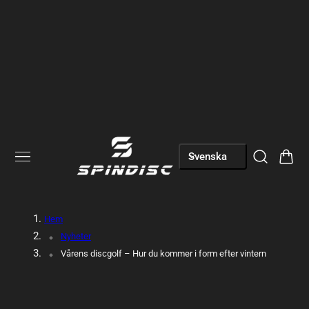
till innehållet
S
Vagn
Svenska
p
r
Hem
å
Nyheter
Vårens discgolf – Hur du kommer i form efter vintern
k