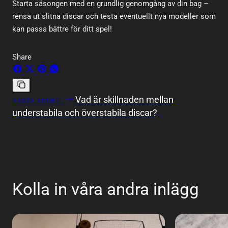
Starta säsongen med en grundlig genomgång av din bag –
rensa ut slitna discar och testa eventuellt nya modeller som
kan passa bättre för ditt spel!
Share
Dela
Dela
Fäst
Dela
på
på
på
på
Facebook
X
Pinterest
WhatsApp
Kopiera
Vad är skillnaden mellan
NÄSTA ARTIKEL
länken
understabila och överstabila discar?
Kolla in våra andra inlägg